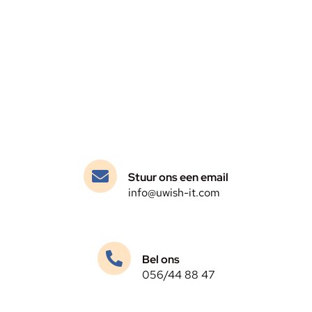
Krijg ondersteuning voor uw
probleem
Vertrouw op onze expertise en laat ons uw probleem
oplossen, zodat u snel weer kunt genieten van een
probleemloze ervaring.
Stuur ons een email
info@uwish-it.com
Bel ons
056/44 88 47